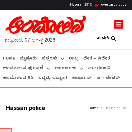
Mysore
23
overcast clouds
ಹುಡುಕಿ
ಶುಕ್ರವಾರ, 07 ಆಗಸ್ಟ್ 2026
HOME
ಮೈಸೂರು
ಜಿಲ್ಲೆಗಳು
ರಾಜ್ಯ
ದೇಶ – ವಿದೇಶ
ಆಂದೋಲನ ಪುರವಣಿ
ಅಂಕಣಗಳು
ಮನರಂಜನೆ
ಆಂದೋಲನ 50
ಇದ್ದದ್ದು ಇದ್ಹಾಂಗ
ಕಾರ್ಟೂನ್
ಇ – ಪೇಪರ್
Hassan police
Home
Hassan police