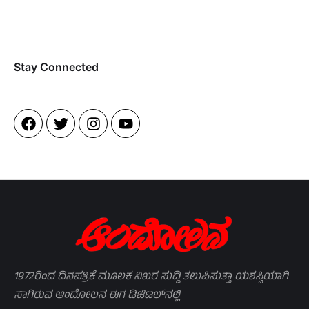
Stay Connected​
1972ರಿಂದ ದಿನಪತ್ರಿಕೆ ಮೂಲಕ ನಿಖರ ಸುದ್ದಿ ತಲುಪಿಸುತ್ತಾ ಯಶಸ್ವಿಯಾಗಿ
ಸಾಗಿರುವ ಆಂದೋಲನ ಈಗ ಡಿಜಿಟಲ್‌ನಲ್ಲಿ