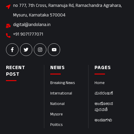
no 777, 7th Cross, Ramanuja Rd, Ramachandra Agrahara,
Mysuru, Karnataka 570004
digital@andolana.in
+91 9071777071
RECENT
NEWS
PAGES
POST
Breaking News
Home
International
ಮನರಂಜನೆ
National
ಆಂದೋಲನ
ಪುರವಣಿ
Mysore
ಅಂಕಣಗಳು
Politics