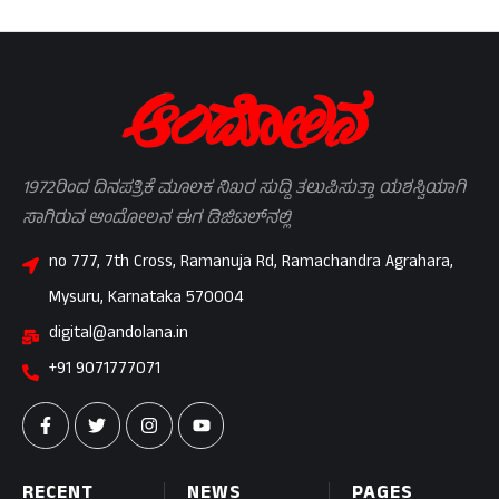
1972ರಿಂದ ದಿನಪತ್ರಿಕೆ ಮೂಲಕ ನಿಖರ ಸುದ್ದಿ ತಲುಪಿಸುತ್ತಾ ಯಶಸ್ವಿಯಾಗಿ
ಸಾಗಿರುವ ಆಂದೋಲನ ಈಗ ಡಿಜಿಟಲ್‌ನಲ್ಲಿ
no 777, 7th Cross, Ramanuja Rd, Ramachandra Agrahara,
Mysuru, Karnataka 570004
digital@andolana.in
+91 9071777071
RECENT
NEWS
PAGES