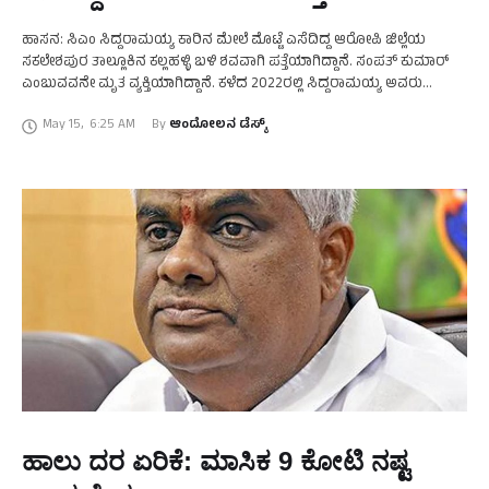
ಹಾಸನ: ಸಿಎಂ ಸಿದ್ದರಾಮಯ್ಯ ಕಾರಿನ ಮೇಲೆ ಮೊಟ್ಟೆ ಎಸೆದಿದ್ದ ಆರೋಪಿ ಜಿಲ್ಲೆಯ
ಸಕಲೇಶಪುರ ತಾಲ್ಲೂಕಿನ ಕಲ್ಲಹಳ್ಳಿ ಬಳಿ ಶವವಾಗಿ ಪತ್ತೆಯಾಗಿದ್ದಾನೆ. ಸಂಪತ್‌ ಕುಮಾರ್‌
ಎಂಬುವವನೇ ಮೃತ ವ್ಯಕ್ತಿಯಾಗಿದ್ದಾನೆ. ಕಳೆದ 2022ರಲ್ಲಿ ಸಿದ್ದರಾಮಯ್ಯ ಅವರು
ಕೊಡಗು ಭೂಕುಸಿತ ಅವಲೋಕನಕ್ಕೆಂದು ಭೇಟಿ ನೀಡಿದ್ದ ವೇಳೆ …
May 15
,
6:25 AM
By 
ಆಂದೋಲನ ಡೆಸ್ಕ್
ಹಾಲು ದರ ಏರಿಕೆ: ಮಾಸಿಕ 9 ಕೋಟಿ ನಷ್ಟ