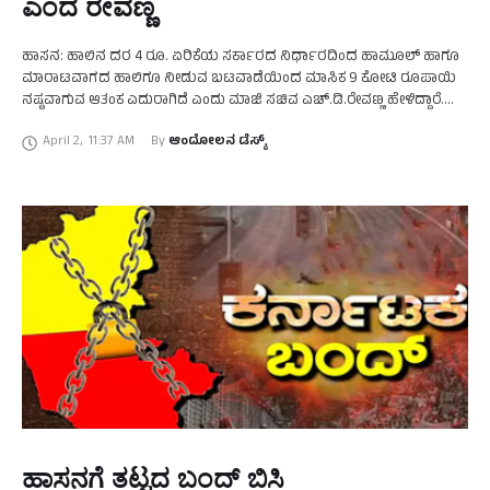
ಎಂದ ರೇವಣ್ಣ
ಹಾಸನ: ಹಾಲಿನ ದರ 4 ರೂ. ಏರಿಕೆಯ ಸರ್ಕಾರದ ನಿರ್ಧಾರದಿಂದ ಹಾಮೂಲ್ ಹಾಗೂ
ಮಾರಾಟವಾಗದ ಹಾಲಿಗೂ ನೀಡುವ ಬಟವಾಡೆಯಿಂದ ಮಾಸಿಕ 9 ಕೋಟಿ ರೂಪಾಯಿ
ನಷ್ಟವಾಗುವ ಆತಂಕ ಎದುರಾಗಿದೆ ಎಂದು ಮಾಜಿ ಸಚಿವ ಎಚ್.ಡಿ.ರೇವಣ್ಣ ಹೇಳಿದ್ದಾರೆ.
ಇಂದು ಸುದ್ದಿಗೋಷ್ಠಿಯಲ್ಲಿ ಮಾತನಾಡಿದ ಅವರು, …
April 2
,
11:37 AM
By 
ಆಂದೋಲನ ಡೆಸ್ಕ್
ಹಾಸನಗೆ ತಟ್ಟದ ಬಂದ್‌ ಬಿಸಿ