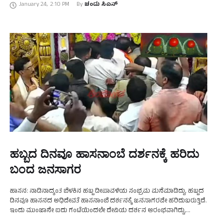
January 24
,
2:10 PM
By 
ಚಂದು ಸಿಎನ್
ಹಬ್ಬದ ದಿನವೂ ಹಾಸನಾಂಬೆ ದರ್ಶನಕ್ಕೆ ಹರಿದು
ಬಂದ ಜನಸಾಗರ
ಹಾಸನ: ನಾಡಿನಾದ್ಯಂತ ಬೆಳಕಿನ ಹಬ್ಬ ದೀಪಾವಳಿಯ ಸಂಭ್ರಮ ಮನೆಮಾಡಿದ್ದು, ಹಬ್ಬದ
ದಿನವೂ ಹಾಸನದ ಅಧಿದೇವತೆ ಹಾಸನಾಂಬೆ ದರ್ಶನಕ್ಕೆ ಜನಸಾಗರವೇ ಹರಿದುಬರುತ್ತಿದೆ.
ಇಂದು ಮುಂಜಾನೇ ಐದು ಗಂಟೆಯಿಂದಲೇ ದೇವಿಯ ದರ್ಶನ ಆರಂಭವಾಗಿದ್ದು,