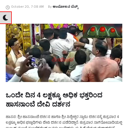
ತಾಯಿಯನ್ನು ನೋಡಲು ಜನರು ಸರತಿ ಸಾಲಿನಲ್ಲಿ ನಿಂತು ಕಾಯುತ್ತಿದ್ದಾರೆ. ಇದನ್ನು …
October 20
,
7:08 AM
By 
ಆಂದೋಲನ ಡೆಸ್ಕ್
ಒಂದೇ ದಿನ 4 ಲಕ್ಷಕ್ಕೂ ಅಧಿಕ ಭಕ್ತರಿಂದ
ಹಾಸನಾಂಬೆ ದೇವಿ ದರ್ಶನ
ಹಾಸನ: ಶ್ರೀ ಹಾಸನಾಂಬೆ ದರ್ಶನ ಹಾಗೂ ಶ್ರೀ ಸಿದ್ದೇಶ್ವರ ಸ್ವಾಮಿ ದರ್ಶನಕ್ಕೆ ಶುಕ್ರವಾರ 4
ಲಕ್ಷಕ್ಕೂ ಅಧಿಕ ಭಕ್ತಾಧಿಗಳು ದೇವಿ ದರ್ಶನ ಪಡೆದಿದ್ದಾರೆ. ಶುಕ್ರವಾರ ಸಾಗರೋಪಾದಿಯಲ್ಲಿ