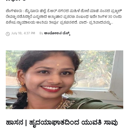
ಬೆಂಗಳೂರು : ಮೈಸೂರು ಜಿಲ್ಲೆ, ಕೆ‌.ಆರ್ ನಗರದ ಮಹಿಳೆ ಮೇಲೆ ಮಾಜಿ ಸಂಸದ ಪ್ರಜ್ವಲ್
ರೇವಣ್ಣ ನಡೆಸಿದ್ದಾರೆ ಎನ್ನಲಾದ ಅತ್ಯಾಚಾರ ಪ್ರಕರಣ ಸಂಬಂಧ ಇದೇ ತಿಂಗಳ 30 ರಂದು
ವಿಶೇಷ ನ್ಯಾಯಾಲಯ ಅಂತಿಮ ತೀರ್ಪು ಪ್ರಕಟಿಸಲಿದೆ. ವಾದ- ಪ್ರತಿವಾದವನ್ನು
ಪೂರ್ಣಗೊಳಿಸಿದ ಬೆಂಗಳೂರಿನ …
July 18
,
4:37 PM
By 
ಆಂದೋಲನ ಡೆಸ್ಕ್
ಹಾಸನ | ಹೃದಯಾಘಾತದಿಂದ ಯುವತಿ ಸಾವು