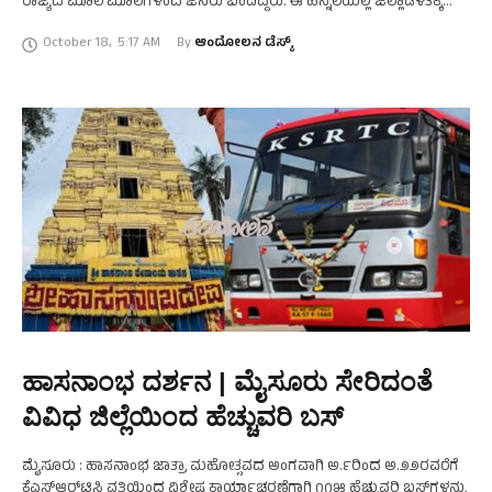
ರಾಜ್ಯದ ಮೂಲೆ ಮೂಲೆಗಳಿಂದ ಜನರು ಬಂದಿದ್ದರು. ಈ ಹಿನ್ನೆಲೆಯಲ್ಲಿ ಜಿಲ್ಲಾಡಳಿತಕ್ಕೆ
ಸವಾಲಾಗಿ ಪರಿಣಮಿಸಿತ್ತು. ಇದನ್ನು …
October 18
,
5:17 AM
By 
ಆಂದೋಲನ ಡೆಸ್ಕ್
ಹಾಸನಾಂಭ ದರ್ಶನ | ಮೈಸೂರು ಸೇರಿದಂತೆ
ವಿವಿಧ ಜಿಲ್ಲೆಯಿಂದ ಹೆಚ್ಚುವರಿ ಬಸ್‌
ಮೈಸೂರು : ಹಾಸನಾಂಭ ಜಾತ್ರಾ ಮಹೋತ್ಸವದ ಅಂಗವಾಗಿ ಅ.೯ರಿಂದ ಅ.೨೨ರವರೆಗೆ
ಕೆಎಸ್‌ಆರ್‌ಟಿಸಿ ವತಿಯಿಂದ ವಿಶೇಷ ಕಾರ್ಯಾಚರಣೆಗಾಗಿ ೧೧೫ ಹೆಚ್ಚುವರಿ ಬಸ್‌ಗಳನ್ನು