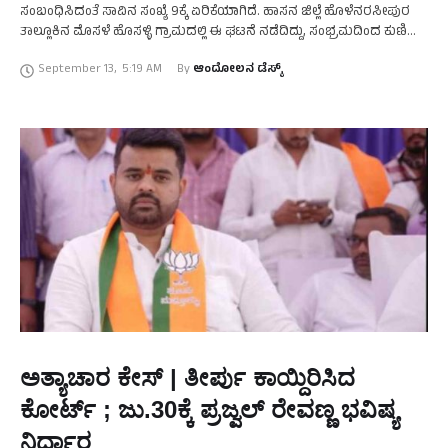
ಸಂಬಂಧಿಸಿದಂತೆ ಸಾವಿನ ಸಂಖ್ಯೆ 9ಕ್ಕೆ ಏರಿಕೆಯಾಗಿದೆ. ಹಾಸನ ಜಿಲ್ಲೆ ಹೊಳೆನರಸೀಪುರ
ತಾಲ್ಲೂಕಿನ ಮೊಸಳೆ ಹೊಸಳ್ಳಿ ಗ್ರಾಮದಲ್ಲಿ ಈ ಘಟನೆ ನಡೆದಿದ್ದು, ಸಂಭ್ರಮದಿಂದ ಕುಣಿದು
ಕುಪ್ಪಳಿಸುತ್ತಿದ್ದ ಜನರ ಮೇಲೆ ಏಕಾಏಕಿ ಟ್ರಕ್‌ …
September 13
,
5:19 AM
By 
ಆಂದೋಲನ ಡೆಸ್ಕ್
ಅತ್ಯಾಚಾರ ಕೇಸ್ | ತೀರ್ಪು ಕಾಯ್ದಿರಿಸಿದ
ಕೋರ್ಟ್‌ ; ಜು.30ಕ್ಕೆ ಪ್ರಜ್ವಲ್‌ ರೇವಣ್ಣ ಭವಿಷ್ಯ
ನಿರ್ಧಾರ