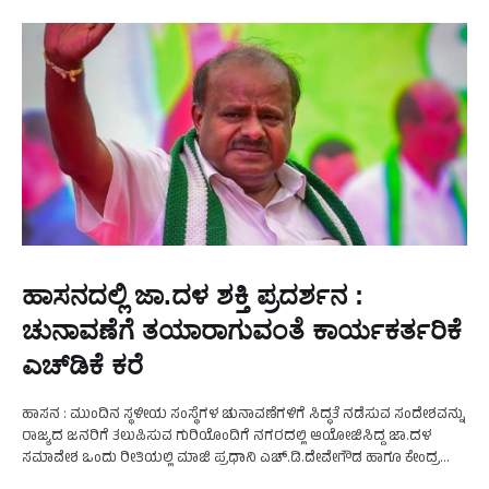
ಹಾಸನದಲ್ಲಿ ಜಾ.ದಳ ಶಕ್ತಿ ಪ್ರದರ್ಶನ :
ಚುನಾವಣೆಗೆ ತಯಾರಾಗುವಂತೆ ಕಾರ್ಯಕರ್ತರಿಕೆ
ಎಚ್‌ಡಿಕೆ ಕರೆ
ಹಾಸನ : ಮುಂದಿನ ಸ್ಥಳೀಯ ಸಂಸ್ಥೆಗಳ ಚುನಾವಣೆಗಳಿಗೆ ಸಿದ್ಧತೆ ನಡೆಸುವ ಸಂದೇಶವನ್ನು
ರಾಜ್ಯದ ಜನರಿಗೆ ತಲುಪಿಸುವ ಗುರಿಯೊಂದಿಗೆ ನಗರದಲ್ಲಿ ಆಯೋಜಿಸಿದ್ದ ಜಾ.ದಳ
ಸಮಾವೇಶ ಒಂದು ರೀತಿಯಲ್ಲಿ ಮಾಜಿ ಪ್ರಧಾನಿ ಎಚ್.ಡಿ.ದೇವೇಗೌಡ ಹಾಗೂ ಕೇಂದ್ರ
ಸಚಿವ ಎಚ್.ಡಿ.ಕುಮಾರಸ್ವಾಮಿ ಅವರ ಶಕ್ತಿ ಪ್ರದರ್ಶನದ ವೇದಿಕೆಯಾಗಿ …