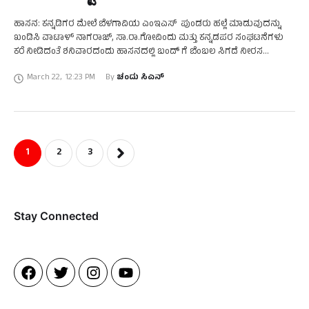
ಹಾಸನ: ಕನ್ನಡಿಗರ ಮೇಲೆ ಬೆಳಗಾವಿಯ ಎಂಇಎಸ್ ಪುಂಡರು ಹಲ್ಲೆ ಮಾಡುವುದನ್ನು
ಖಂಡಿಸಿ ವಾಟಾಳ್ ನಾಗರಾಜ್, ಸಾ.ರಾ.ಗೋವಿಂದು ಮತ್ತು ಕನ್ನಡಪರ ಸಂಘಟನೆಗಳು
ಕರೆ ನೀಡಿದಂತೆ ಶನಿವಾರದಂದು ಹಾಸನದಲ್ಲಿ ಬಂದ್ ಗೆ ಬೆಂಬಲ ಸಿಗದೆ ನೀರಸ
ಪ್ರತಿಕ್ರಿಯೆ ವ್ಯಕ್ತವಾಯಿತು. ಜಿಲ್ಲಾ ಡಾ. ರಾಜಕುಮಾರ್ ಅಭಿಮಾನಿಗಳ …
March 22
,
12:23 PM
By 
ಚಂದು ಸಿಎನ್
1
2
3
Stay Connected​