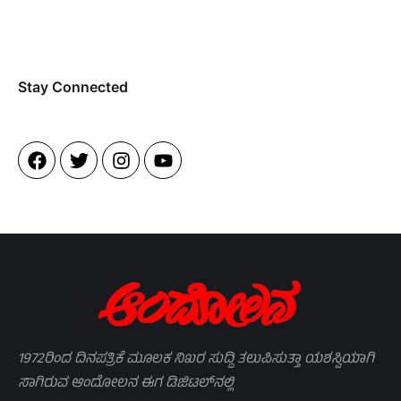
Stay Connected​
1972ರಿಂದ ದಿನಪತ್ರಿಕೆ ಮೂಲಕ ನಿಖರ ಸುದ್ದಿ ತಲುಪಿಸುತ್ತಾ ಯಶಸ್ವಿಯಾಗಿ
ಸಾಗಿರುವ ಆಂದೋಲನ ಈಗ ಡಿಜಿಟಲ್‌ನಲ್ಲಿ