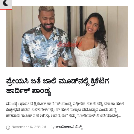
ಪ್ರೇಯಸಿ ಜತೆ ಜಾಲಿ ಮೂಡ್‌ನಲ್ಲಿ ಕ್ರಿಕೆಟಿಗ
ಹಾರ್ದಿಕ್‌ ಪಾಂಡ್ಯ
ಮುಂಬೈ : ಭಾರತದ ಕ್ರಿಕೆಟರ್ ಹಾರ್ದಿಕ್ ಪಾಂಡ್ಯ ಇತ್ತೀಚಿಗೆ ಮಾಜಿ ಪತ್ನಿ ನತಾಶಾ ಜೊತೆ
ವಿಚ್ಚೇಧನ ಪಡೆದ ಬಳಿಕ ಗರ್ಲ್‌ಫ್ರೆಂಡ್‌ ಜೊತೆ ಸುತ್ತಾಟ ನಡೆಸಿದ್ದಾರೆ ಎಂದು ಸುದ್ದಿ
ಹರಿದಾಡಿ ಗಾಸಿಪ್‌ ಸಹ ಆಗಿತ್ತು. ಆದರೆ, ಈಗ ತಮ್ಮ ಸೋಶಿಯಲ್ ಮೀಡಿಯಾದಲ್ಲಿ
ಹಂಚಿಕೊಂಡ …
November 6
,
2:33 PM
By 
ಆಂದೋಲನ ಡೆಸ್ಕ್