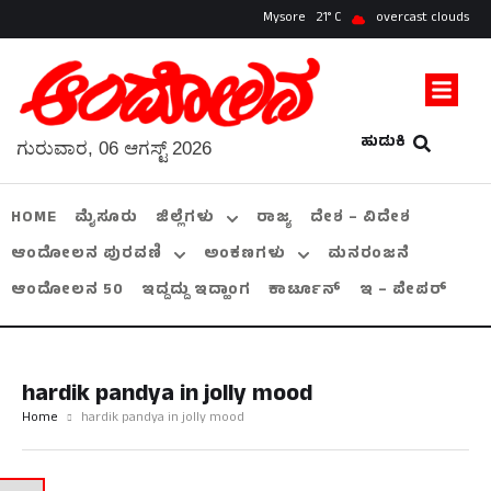
Mysore
21
overcast clouds
ಹುಡುಕಿ
ಗುರುವಾರ, 06 ಆಗಸ್ಟ್ 2026
HOME
ಮೈಸೂರು
ಜಿಲ್ಲೆಗಳು
ರಾಜ್ಯ
ದೇಶ – ವಿದೇಶ
ಆಂದೋಲನ ಪುರವಣಿ
ಅಂಕಣಗಳು
ಮನರಂಜನೆ
ಆಂದೋಲನ 50
ಇದ್ದದ್ದು ಇದ್ಹಾಂಗ
ಕಾರ್ಟೂನ್
ಇ – ಪೇಪರ್
hardik pandya in jolly mood
Home
hardik pandya in jolly mood