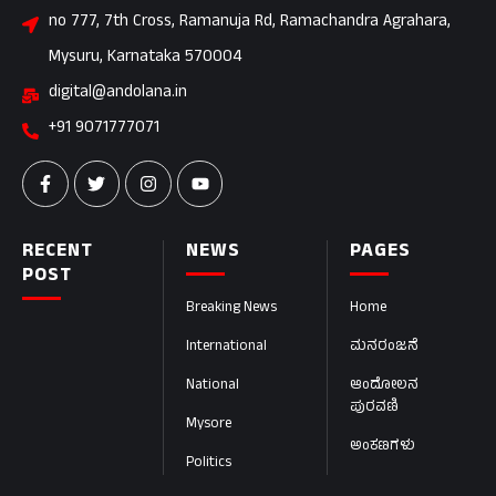
no 777, 7th Cross, Ramanuja Rd, Ramachandra Agrahara,
Mysuru, Karnataka 570004
digital@andolana.in
+91 9071777071
RECENT
NEWS
PAGES
POST
Breaking News
Home
International
ಮನರಂಜನೆ
National
ಆಂದೋಲನ
ಪುರವಣಿ
Mysore
ಅಂಕಣಗಳು
Politics