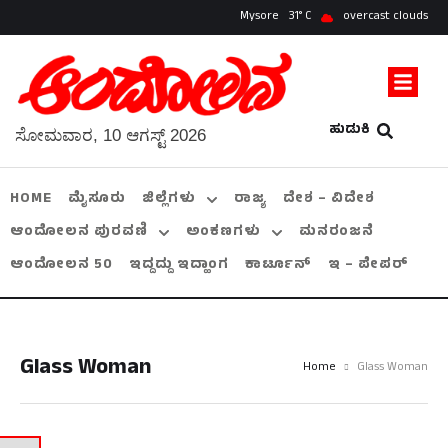
Mysore
31
overcast clouds
ಹುಡುಕಿ
ಸೋಮವಾರ, 10 ಆಗಸ್ಟ್ 2026
HOME
ಮೈಸೂರು
ಜಿಲ್ಲೆಗಳು
ರಾಜ್ಯ
ದೇಶ – ವಿದೇಶ
ಆಂದೋಲನ ಪುರವಣಿ
ಅಂಕಣಗಳು
ಮನರಂಜನೆ
ಆಂದೋಲನ 50
ಇದ್ದದ್ದು ಇದ್ಹಾಂಗ
ಕಾರ್ಟೂನ್
ಇ – ಪೇಪರ್
Glass Woman
Home
Glass Woman