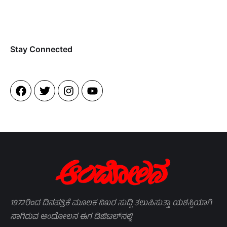
Stay Connected​
1972ರಿಂದ ದಿನಪತ್ರಿಕೆ ಮೂಲಕ ನಿಖರ ಸುದ್ದಿ ತಲುಪಿಸುತ್ತಾ ಯಶಸ್ವಿಯಾಗಿ
ಸಾಗಿರುವ ಆಂದೋಲನ ಈಗ ಡಿಜಿಟಲ್‌ನಲ್ಲಿ