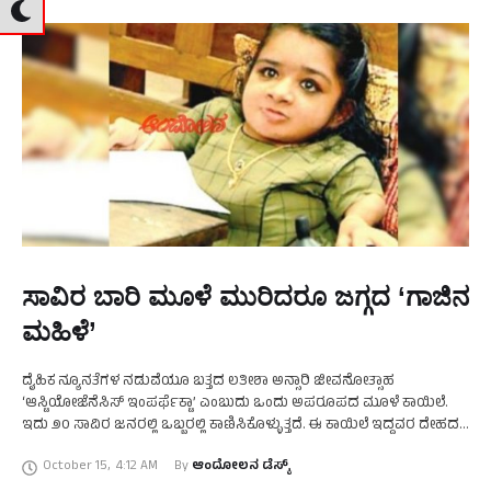
ಸಾವಿರ ಬಾರಿ ಮೂಳೆ ಮುರಿದರೂ ಜಗ್ಗದ ‘ಗಾಜಿನ
ಮಹಿಳೆ’
ದೈಹಿಕ ನ್ಯೂನತೆಗಳ ನಡುವೆಯೂ ಬತ್ತದ ಲತೀಶಾ ಅನ್ಸಾರಿ ಜೀವನೋತ್ಸಾಹ
‘ಆಸ್ಟಿಯೋಜೆನೆಸಿಸ್ ಇಂಪರ್ಫೆಕ್ಟಾ’ ಎಂಬುದು ಒಂದು ಅಪರೂಪದ ಮೂಳೆ ಕಾಯಿಲೆ.
ಇದು ೨೦ ಸಾವಿರ ಜನರಲ್ಲಿ ಒಬ್ಬರಲ್ಲಿ ಕಾಣಿಸಿಕೊಳ್ಳುತ್ತದೆ. ಈ ಕಾಯಿಲೆ ಇದ್ದವರ ದೇಹದ
ಮೂಳೆಗಳು ಎಷ್ಟುಸದರವಾಗಿರುತ್ತವೆಂದರೆ ಏನಾದರೊಂದು ಚಿಕ್ಕ ವಸ್ತು ತಗಲಿದರೂ …
October 15
,
4:12 AM
By 
ಆಂದೋಲನ ಡೆಸ್ಕ್