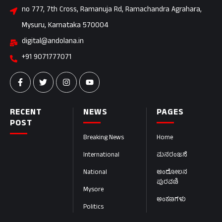
no 777, 7th Cross, Ramanuja Rd, Ramachandra Agrahara,
Mysuru, Karnataka 570004
digital@andolana.in
+91 9071777071
RECENT
NEWS
PAGES
POST
Breaking News
Home
International
ಮನರಂಜನೆ
National
ಆಂದೋಲನ
ಪುರವಣಿ
Mysore
ಅಂಕಣಗಳು
Politics