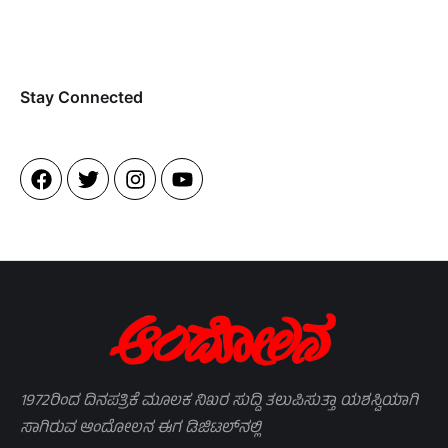
Stay Connected​
1972ರಿಂದ ದಿನಪತ್ರಿಕೆ ಮೂಲಕ ನಿಖರ ಸುದ್ದಿ ತಲುಪಿಸುತ್ತಾ ಯಶಸ್ವಿಯಾಗಿ
ಸಾಗಿರುವ ಆಂದೋಲನ ಈಗ ಡಿಜಿಟಲ್‌ನಲ್ಲಿ