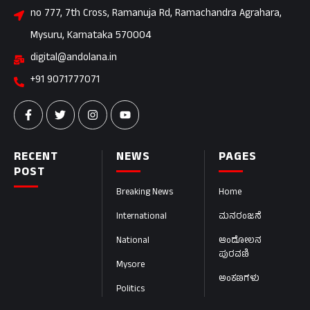
no 777, 7th Cross, Ramanuja Rd, Ramachandra Agrahara,
Mysuru, Karnataka 570004
digital@andolana.in
+91 9071777071
RECENT
NEWS
PAGES
POST
Breaking News
Home
International
ಮನರಂಜನೆ
National
ಆಂದೋಲನ
ಪುರವಣಿ
Mysore
ಅಂಕಣಗಳು
Politics