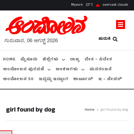
Mysore
22
overcast clouds
ಹುಡುಕಿ
ಗುರುವಾರ, 06 ಆಗಸ್ಟ್ 2026
HOME
ಮೈಸೂರು
ಜಿಲ್ಲೆಗಳು
ರಾಜ್ಯ
ದೇಶ – ವಿದೇಶ
ಆಂದೋಲನ ಪುರವಣಿ
ಅಂಕಣಗಳು
ಮನರಂಜನೆ
ಆಂದೋಲನ 50
ಇದ್ದದ್ದು ಇದ್ಹಾಂಗ
ಕಾರ್ಟೂನ್
ಇ – ಪೇಪರ್
girl found by dog
Home
girl found by dog