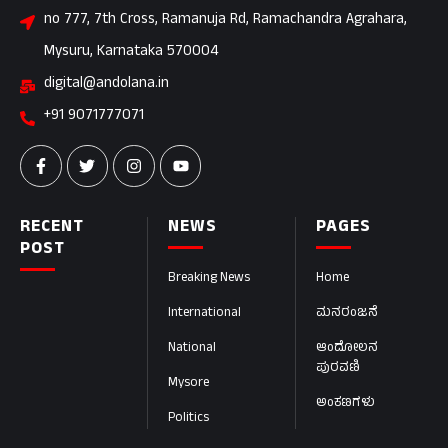
no 777, 7th Cross, Ramanuja Rd, Ramachandra Agrahara,
Mysuru, Karnataka 570004
digital@andolana.in
+91 9071777071
RECENT
NEWS
PAGES
POST
Breaking News
Home
International
ಮನರಂಜನೆ
National
ಆಂದೋಲನ
ಪುರವಣಿ
Mysore
ಅಂಕಣಗಳು
Politics