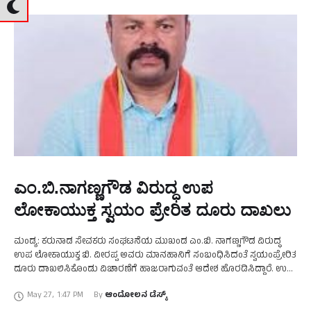
ಎಂ.ಬಿ.ನಾಗಣ್ಣಗೌಡ ವಿರುದ್ಧ ಉಪ
ಲೋಕಾಯುಕ್ತ ಸ್ವಯಂ ಪ್ರೇರಿತ ದೂರು ದಾಖಲು
ಮಂಡ್ಯ: ಕರುನಾಡ ಸೇವಕರು ಸಂಘಟನೆಯ ಮುಖಂಡ ಎಂ.ಬಿ. ನಾಗಣ್ಣಗೌಡ ವಿರುದ್ಧ
ಉಪ ಲೋಕಾಯುಕ್ತ ಬಿ. ವೀರಪ್ಪ ಅವರು ಮಾನಹಾನಿಗೆ ಸಂಬಂಧಿಸಿದಂತೆ ಸ್ವಯಂಪ್ರೇರಿತ
ದೂರು ದಾಖಲಿಸಿಕೊಂಡು ವಿಚಾರಣೆಗೆ ಹಾಜರಾಗುವಂತೆ ಆದೇಶ ಹೊರಡಿಸಿದ್ದಾರೆ. ಉಪ
ಲೋಕಾಯುಕ್ತರ ಮುಂದೆ ದಾಖಲಾಗಿರುವ ಪ್ರಕರಣಗಳಲ್ಲಿ ಕ್ಲೀನ್ ಚಿಟ್ ಕೊಡಿಸುವುದು, …
May 27
,
1:47 PM
By 
ಆಂದೋಲನ ಡೆಸ್ಕ್