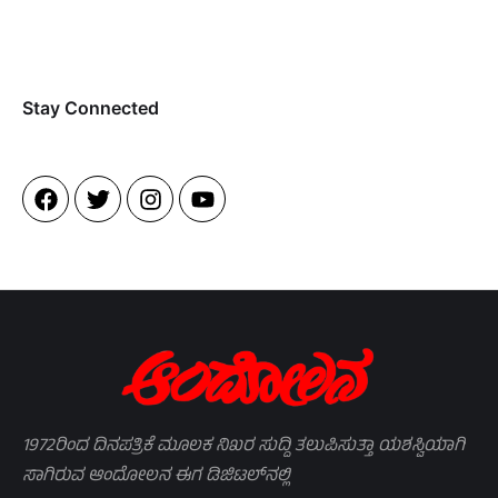
Stay Connected​
1972ರಿಂದ ದಿನಪತ್ರಿಕೆ ಮೂಲಕ ನಿಖರ ಸುದ್ದಿ ತಲುಪಿಸುತ್ತಾ ಯಶಸ್ವಿಯಾಗಿ
ಸಾಗಿರುವ ಆಂದೋಲನ ಈಗ ಡಿಜಿಟಲ್‌ನಲ್ಲಿ