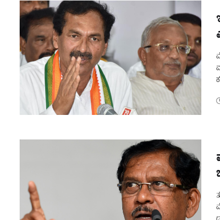
ಮ
ವ
ಕ
ದ
ತ
ಮ
ಡ