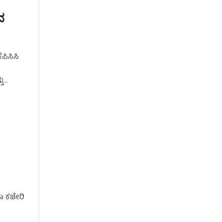
ದ
ಪಿಸಿಸಿ
ತು
ಾ ಕಚೇರಿ