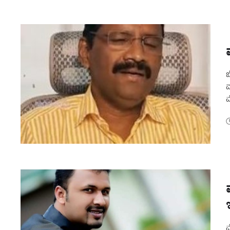
ಬ
ಮ
ಮ
ಚ
ಮ