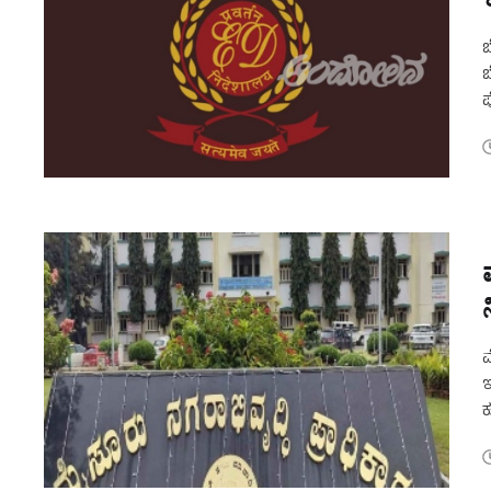
ಬ
ಬ
ಪ
ಮ
ಇ
ಕ
ಕ