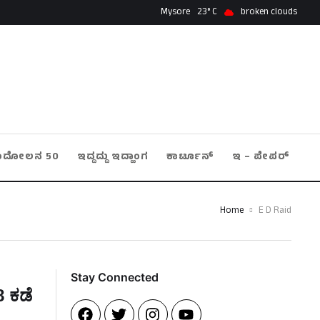
Mysore
23
broken clouds
ಂದೋಲನ 50
ಇದ್ದದ್ದು ಇದ್ಹಾಂಗ
ಕಾರ್ಟೂನ್
ಇ – ಪೇಪರ್
Home
E D Raid
Stay Connected​
8 ಕಡೆ