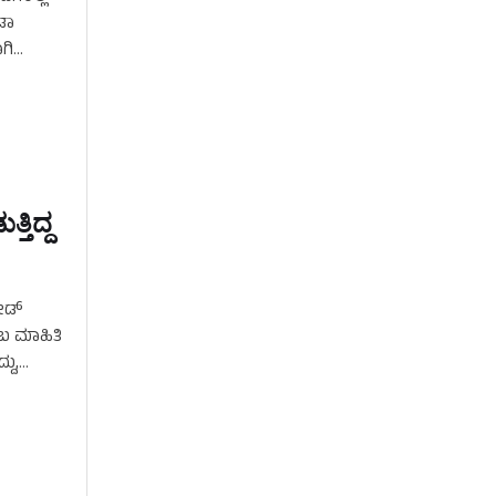
ಡಾ
ಗಿ
್ತಿದ್ದ
ೇಡ್‌
ಂಬ ಮಾಹಿತಿ
ದು,