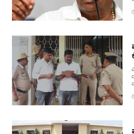
ನ
ಮ
ದ
ಮ
ತ