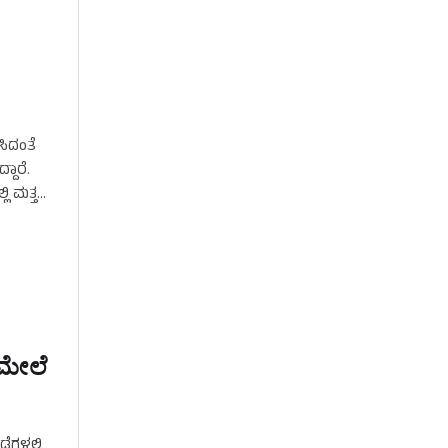
ಸಿದಂತೆ
ದಾರೆ.
 ಮತ್ತಷ್ಟು
 ಮೇಲೆ
ೆಗಳಲ್ಲಿ