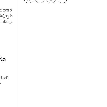
ೆ ಬುಧವಾರ
್ಲೇಶ್ವರಂ
ಡಿದ್ದು,
ಗೂ
ಾರವಾಗಿ
‌