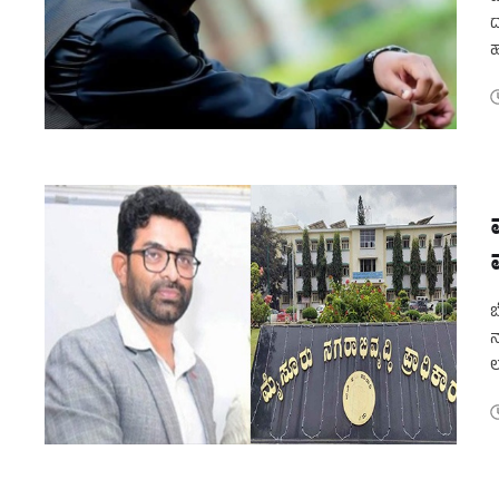
ದ
ಹ
ರ
ಬ
ನ
ಲ
ಒ