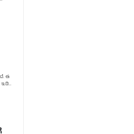
ಿದೆ. ಈ
 ಇ.ಡಿ
ೆ