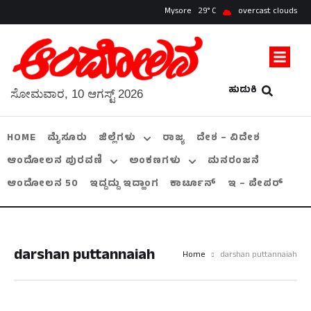
Mysore
29
overcast clouds
ಹುಡುಕಿ
ಸೋಮವಾರ, 10 ಆಗಸ್ಟ್ 2026
HOME
ಮೈಸೂರು
ಜಿಲ್ಲೆಗಳು
ರಾಜ್ಯ
ದೇಶ – ವಿದೇಶ
ಆಂದೋಲನ ಪುರವಣಿ
ಅಂಕಣಗಳು
ಮನರಂಜನೆ
ಆಂದೋಲನ 50
ಇದ್ದದ್ದು ಇದ್ಹಾಂಗ
ಕಾರ್ಟೂನ್
ಇ – ಪೇಪರ್
darshan puttannaiah
Home
darshan puttannaiah