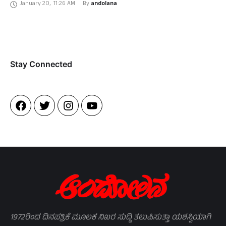
January 20
,
11:26 AM
By 
andolana
ಪುಟ್ಟಣ್ಣಯ್ಯ …
Stay Connected​
1972ರಿಂದ ದಿನಪತ್ರಿಕೆ ಮೂಲಕ ನಿಖರ ಸುದ್ದಿ ತಲುಪಿಸುತ್ತಾ ಯಶಸ್ವಿಯಾಗಿ