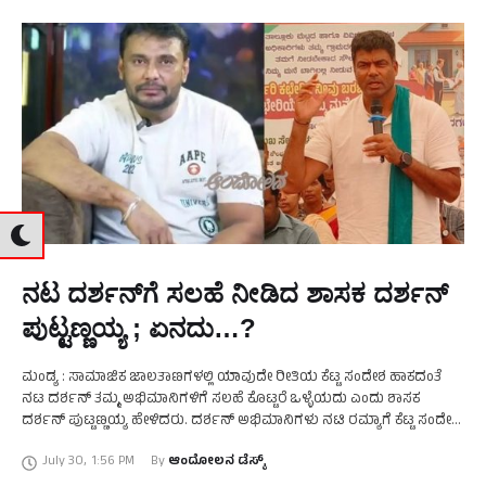
ನಟ ದರ್ಶನ್‌ಗೆ ಸಲಹೆ ನೀಡಿದ ಶಾಸಕ ದರ್ಶನ್‌
ಪುಟ್ಟಣ್ಣಯ್ಯ ; ಏನದು…?
ಮಂಡ್ಯ : ಸಾಮಾಜಿಕ ಜಾಲತಾಣಗಳಲ್ಲಿ ಯಾವುದೇ ರೀತಿಯ ಕೆಟ್ಟ ಸಂದೇಶ ಹಾಕದಂತೆ
ನಟ ದರ್ಶನ್ ತಮ್ಮ ಅಭಿಮಾನಿಗಳಿಗೆ ಸಲಹೆ ಕೊಟ್ಟರೆ ಒಳ್ಳೆಯದು ಎಂದು ಶಾಸಕ
ದರ್ಶನ್ ಪುಟ್ಟಣ್ಣಯ್ಯ ಹೇಳಿದರು. ದರ್ಶನ್ ಅಭಿಮಾನಿಗಳು ನಟಿ ರಮ್ಯಾಗೆ ಕೆಟ್ಟ ಸಂದೇಶ
ಕಳುಹಿಸಿರುವ ಸಂಬಂಧ ಮಾಧ್ಯಮದವರೊಂದಿಗೆ …
July 30
,
1:56 PM
By 
ಆಂದೋಲನ ಡೆಸ್ಕ್