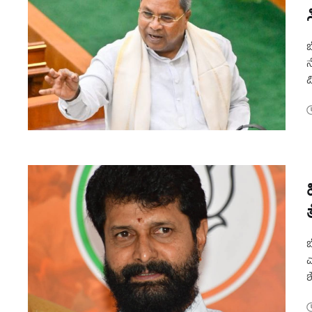
ಬ
ನ
ವ
ಇ
ಬ
ಎ
ಶ
ಮ