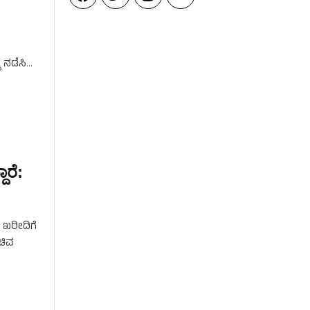
ವ
ಿ ನಡೆಸಿ
ಾರೆ:
ರ ಖರೀದಿಗೆ
ಚಿವ