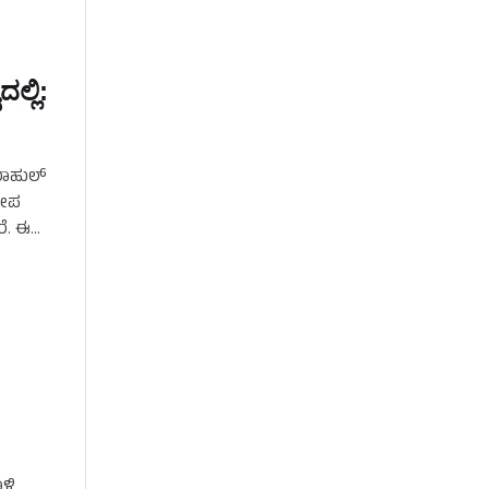
ಲ್ಲಿ:
ರಾಹುಲ್
ರೋಪ
ರೆ. ಈ
ಾಳಿ