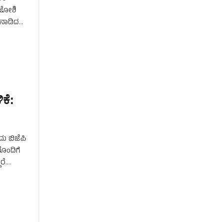
 ಜೋಶಿ
ತನಾಡಿದ
ಕೆ:
ದು ಬಿಜೆಪಿ
ರೊಂದಿಗೆ
ರೆ.