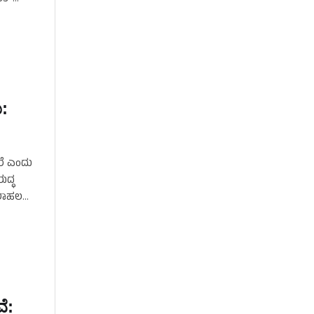
ು:
ಾರೆ ಎಂದು
ುದ್ಧ
ೋಲಾಹಲ
ೆ: