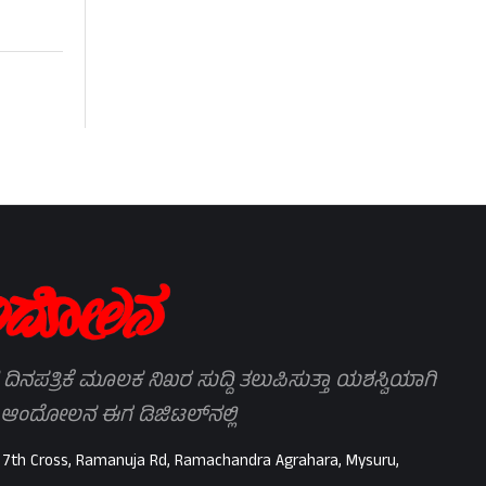
 ದಿನಪತ್ರಿಕೆ ಮೂಲಕ ನಿಖರ ಸುದ್ದಿ ತಲುಪಿಸುತ್ತಾ ಯಶಸ್ವಿಯಾಗಿ
 ಆಂದೋಲನ ಈಗ ಡಿಜಿಟಲ್‌ನಲ್ಲಿ
 7th Cross, Ramanuja Rd, Ramachandra Agrahara, Mysuru,