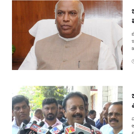
ಬ
ಇ
ಖ
ಮ
ಆ
ಈ