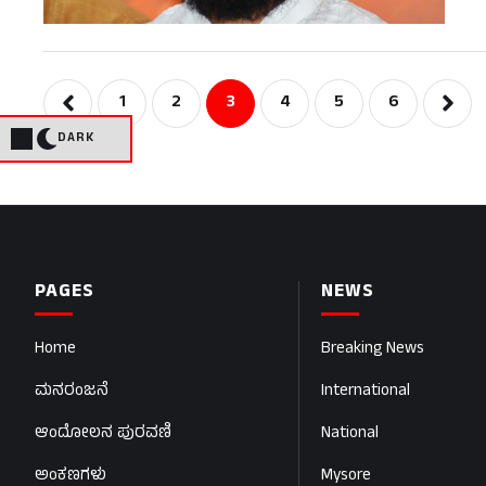
1
2
3
4
5
6
DARK
PAGES
NEWS
Home
Breaking News
ಮನರಂಜನೆ
International
ಆಂದೋಲನ ಪುರವಣಿ
National
ಅಂಕಣಗಳು
Mysore