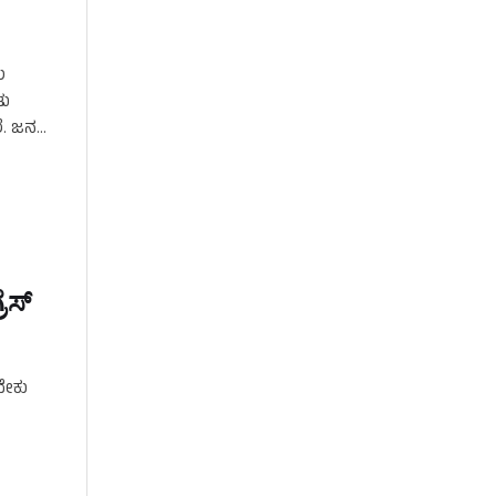
ು
ತು
ೆ. ಜನ
ಸ್‌
ಬೇಕು