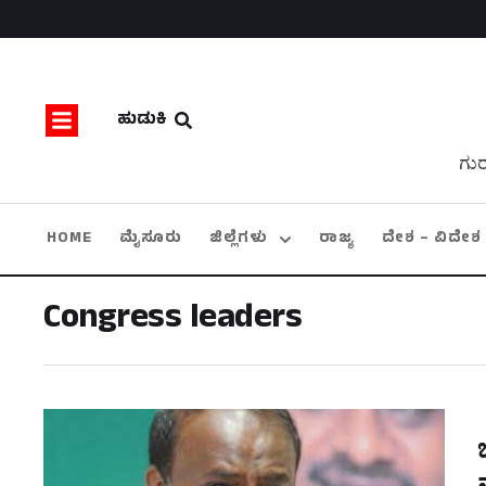
ಹುಡುಕಿ
ಗುರ
HOME
ಮೈಸೂರು
ಜಿಲ್ಲೆಗಳು
ರಾಜ್ಯ
ದೇಶ – ವಿದೇಶ
Congress leaders