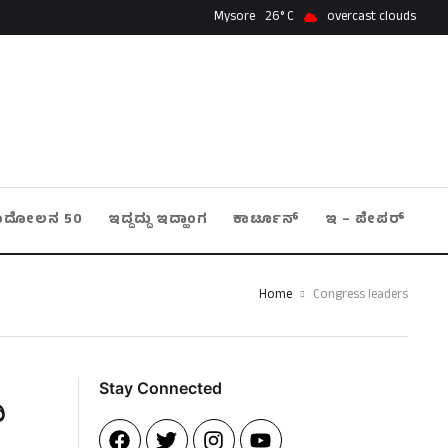
Mysore
26
overcast clouds
ಂದೋಲನ 50
ಇದ್ದದ್ದು ಇದ್ಹಾಂಗ
ಕಾರ್ಟೂನ್
ಇ – ಪೇಪರ್
Home
Congress leaders
Stay Connected​
ಿ