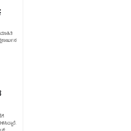
:
 ಮಾಹಿತಿ
್ಲಿಕಾರ್ಜುನ
ವ
ೆಗೆ
ಸಿದ್ದಾರೆ.
ತ್‌