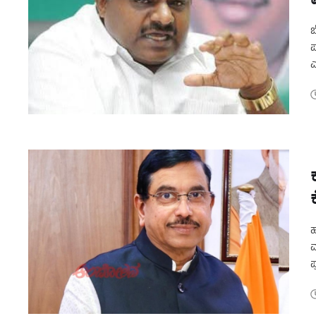
ಬ
ಪ
ಎ
ಮ
ಹ
ಮ
ಪ
ಸ