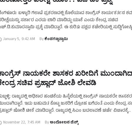
ೆಂಗಳೂರು: ಬಳ್ಳಾರಿ ಗಲಾಟೆ ಪ್ರಕರಣದಲ್ಲಿ ಕೊಲೆಯಾದ ಕಾಂಗ್ರೆಸ್‌ ಕಾರ್ಯಕರ್ತನ ಶ
ರೀಕ್ಷೆಯನ್ನು ಸರ್ಕಾರ ಎರಡು ಬಾರಿ ಮಾಡಿದ್ದು ಯಾಕೆ ಎಂದು ಕೇಂದ್ರ ಸಚಿವ
ಚ್.ಡಿ.ಕುಮಾರಸ್ವಾಮಿ ಪ್ರಶ್ನೆ ಮಾಡಿದ್ದಾರೆ. ಈ ಕುರಿತು ಪಕ್ಷದ ಕಚೇರಿಯಲ್ಲಿ ಸುದ್ದಿಗೋಷ್ಠ
ಾತನಾಡಿದ ಅವರು, ಬಳ್ಳಾರಿ ಗಲಾಟೆ …
January 5
,
9:42 AM
By 
ಕೆಂಡಗಣ್ಣಸ್ವಾಮಿ
ಕಾಂಗ್ರೆಸ್‌ ನಾಯಕರೇ ಶಾಸಕರ ಖರೀದಿಗೆ ಮುಂದಾಗಿದ್ದ
ಕೇಂದ್ರ ಸಚಿವ ಪ್ರಹ್ಲಾದ್‌ ಜೋಶಿ ಲೇವಡಿ
ುಬ್ಬಳ್ಳಿ: ರಾಜ್ಯದಲ್ಲಿ ಅಧಿಕಾರ ಹಂಚಿಕೆಯ ಹಿನ್ನೆಲೆಯಲ್ಲಿ ಕಾಂಗ್ರೆಸ್‌ ನಾಯಕರೇ ಶಾಸಕ
ುಂದಾಗಿದ್ದಾರೆ. ಇದು ಬಹುಮತ ಕೊಟ್ಟ ಜನರಿಗೆ ದ್ರೋಹ ಬಗೆದಂತೆ ಎಂದು ಕೇಂದ್ರ ಸ
್ರಹ್ಲಾದ್‌ ಜೋಶಿ ಟೀಕೆ ಮಾಡಿದ್ದಾರೆ. ರಾಜ್ಯದಲ್ಲಿ ಸಿಎಂ ಬದಲಾವಣೆ ಚರ್ಚೆ ವಿಚಾರಕ್ಕೆ
ಂಬಂಧಿಸಿದಂತೆ ಮಾಧ್ಯಮದವರೊಂದಿಗೆ …
November 22
,
7:45 AM
By 
ಆಂದೋಲನ ಡೆಸ್ಕ್