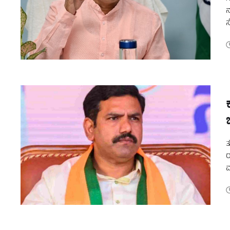
ನ
ಸ
ಅ
ತ
ರ
ಮ
ಇ