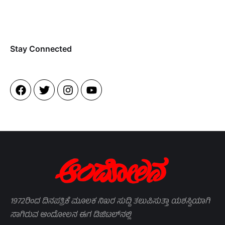
Stay Connected​
1972ರಿಂದ ದಿನಪತ್ರಿಕೆ ಮೂಲಕ ನಿಖರ ಸುದ್ದಿ ತಲುಪಿಸುತ್ತಾ ಯಶಸ್ವಿಯಾಗಿ
ಸಾಗಿರುವ ಆಂದೋಲನ ಈಗ ಡಿಜಿಟಲ್‌ನಲ್ಲಿ