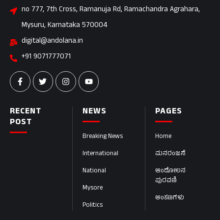
no 777, 7th Cross, Ramanuja Rd, Ramachandra Agrahara,
Mysuru, Karnataka 570004
digital@andolana.in
+91 9071777071
RECENT
NEWS
PAGES
POST
Breaking News
Home
International
ಮನರಂಜನೆ
National
ಆಂದೋಲನ
ಪುರವಣಿ
Mysore
ಅಂಕಣಗಳು
Politics