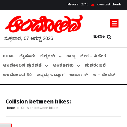
Mysore
22
overcast clouds
ಹುಡುಕಿ
ಶುಕ್ರವಾರ, 07 ಆಗಸ್ಟ್ 2026
HOME
ಮೈಸೂರು
ಜಿಲ್ಲೆಗಳು
ರಾಜ್ಯ
ದೇಶ – ವಿದೇಶ
ಆಂದೋಲನ ಪುರವಣಿ
ಅಂಕಣಗಳು
ಮನರಂಜನೆ
ಆಂದೋಲನ 50
ಇದ್ದದ್ದು ಇದ್ಹಾಂಗ
ಕಾರ್ಟೂನ್
ಇ – ಪೇಪರ್
Collision between bikes:
Home
Collision between bikes: