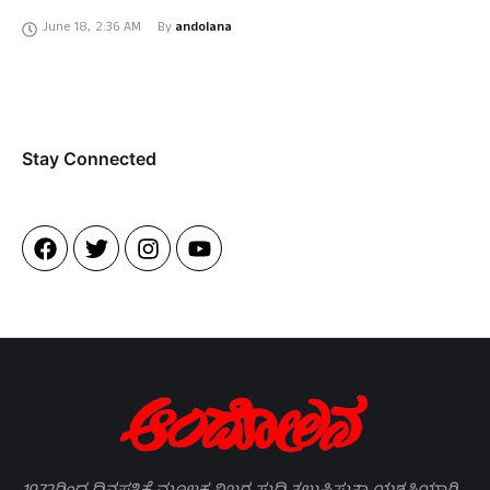
June 18
,
2:36 AM
By 
andolana
Stay Connected​