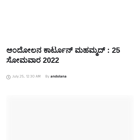
ಆಂದೋಲನ ಕಾರ್ಟೂನ್‌ ಮಹಮ್ಮದ್‌ : 25
ಸೋಮವಾರ 2022
July 25
,
12:30 AM
By 
andolana