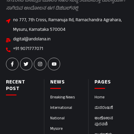
1972ರಿಂದ ದಿನಪತ್ರಿಕೆ ಮೂಲಕ ನಿಖರ ಸುದ್ದಿ ತಲುಪಿಸುತ್ತಾ ಯಶಸ್ವಿಯಾಗಿ
ಸಾಗಿರುವ ಆಂದೋಲನ ಈಗ ಡಿಜಿಟಲ್‌ನಲ್ಲಿ
no 777, 7th Cross, Ramanuja Rd, Ramachandra Agrahara,
Mysuru, Karnataka 570004
digital@andolana.in
+91 9071777071
RECENT
NEWS
PAGES
POST
Breaking News
Home
International
ಮನರಂಜನೆ
National
ಆಂದೋಲನ
ಪುರವಣಿ
Mysore