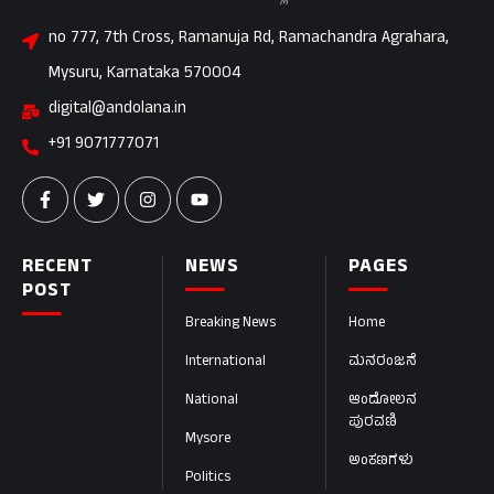
no 777, 7th Cross, Ramanuja Rd, Ramachandra Agrahara,
Mysuru, Karnataka 570004
digital@andolana.in
+91 9071777071
RECENT
NEWS
PAGES
POST
Breaking News
Home
International
ಮನರಂಜನೆ
National
ಆಂದೋಲನ
ಪುರವಣಿ
Mysore
ಅಂಕಣಗಳು
Politics