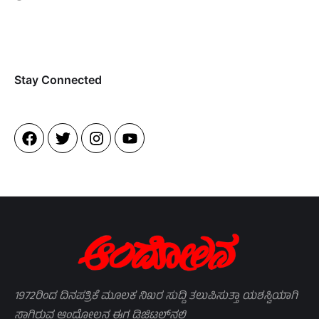
Stay Connected​
1972ರಿಂದ ದಿನಪತ್ರಿಕೆ ಮೂಲಕ ನಿಖರ ಸುದ್ದಿ ತಲುಪಿಸುತ್ತಾ ಯಶಸ್ವಿಯಾಗಿ
ಸಾಗಿರುವ ಆಂದೋಲನ ಈಗ ಡಿಜಿಟಲ್‌ನಲ್ಲಿ