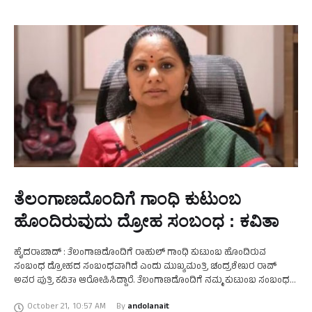
ತೆಲಂಗಾಣದೊಂದಿಗೆ ಗಾಂಧಿ ಕುಟುಂಬ
ಹೊಂದಿರುವುದು ದ್ರೋಹ ಸಂಬಂಧ : ಕವಿತಾ
ಹೈದರಾಬಾದ್ : ತೆಲಂಗಾಣದೊಂದಿಗೆ ರಾಹುಲ್‍ ಗಾಂಧಿ ಕುಟುಂಬ ಹೊಂದಿರುವ
ಸಂಬಂಧ ದ್ರೋಹದ ಸಂಬಂಧವಾಗಿದೆ ಎಂದು ಮುಖ್ಯಮಂತ್ರಿ ಚಂದ್ರಶೇಖರ ರಾವ್
ಅವರ ಪುತ್ರಿ ಕವಿತಾ ಆರೋಪಿಸಿದ್ದಾರೆ. ತೆಲಂಗಾಣದೊಂದಿಗೆ ನಮ್ಮ ಕುಟುಂಬ ಸಂಬಂಧ
ಹೊಂದಿದೆ ಎಂಬ ಕಾಂಗ್ರೆಸ್ ಸಂಸದ ರಾಹುಲ್ ಗಾಂಧಿಯವರ ಹೇಳಿಕೆಗೆ ತಿರುಗೇಟು …
October 21
,
10:57 AM
By 
andolanait