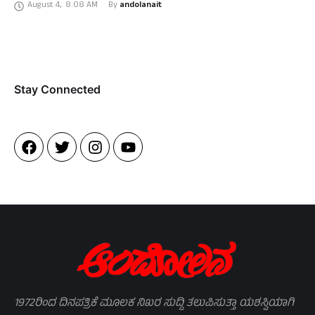
August 4
,
8:08 AM
By 
andolanait
Stay Connected​
1972ರಿಂದ ದಿನಪತ್ರಿಕೆ ಮೂಲಕ ನಿಖರ ಸುದ್ದಿ ತಲುಪಿಸುತ್ತಾ ಯಶಸ್ವಿಯಾಗಿ