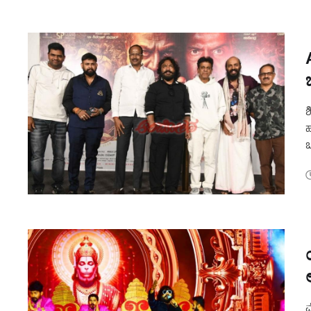
ಬ
ಶ
ಹ
ಒ
ನ
ಮ