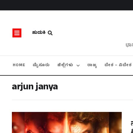
ಹುಡುಕಿ
ಭಾನ
HOME
ಮೈಸೂರು
ಜಿಲ್ಲೆಗಳು
ರಾಜ್ಯ
ದೇಶ – ವಿದೇಶ
arjun janya