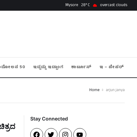
Mysore
28
overcast clouds
ಂದೋಲನ 50
ಇದ್ದದ್ದು ಇದ್ಹಾಂಗ
ಕಾರ್ಟೂನ್
ಇ – ಪೇಪರ್
Home
arjun janya
Stay Connected​
ಿತ್ರದ