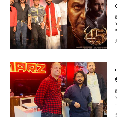
ಶ
‘
ಟ
ಶ
‘
ಹ
ಬ