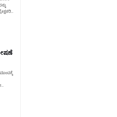
ನ್ನು
ಕ್ಷಕರಿಗೆ
ಘೋಷಣೆ
ಮುಂದಕ್ಕೆ
ೇ