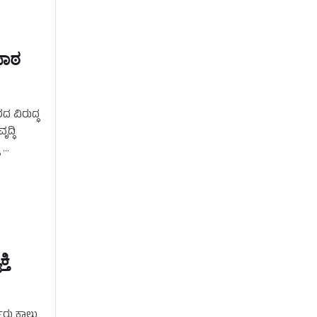
ಪಾಠ
ದ ವಿರುದ್ಧ
ದ್ಧಿ
 …
ತಿ
್ವರು ಕಾಲು