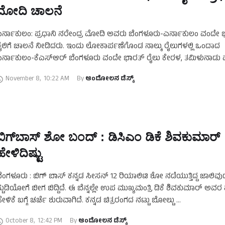
ಮೋದಿ ಚಾಲನೆ
ರ್ನಾಕುಲಂ: ಪ್ರಧಾನಿ ನರೇಂದ್ರ ಮೋದಿ ಅವರು ಬೆಂಗಳೂರು-ಎರ್ನಾಕುಲಂ ವಂದೇ 
ೈಲಿಗೆ ಚಾಲನೆ ನೀಡಿದರು. ಇಂದು ಲೋಕಾರ್ಪಣೆಗೊಂಡ ನಾಲ್ಕು ರೈಲುಗಳಲ್ಲಿ ಒಂದಾದ
ರ್ನಾಕುಲಂ-ಕೆಎಸ್‍ಆರ್ ಬೆಂಗಳೂರು ವಂದೇ ಭಾರತ್ ರೈಲು ಕೇರಳ, ತಮಿಳುನಾಡು ಮ
ರ್ನಾಟಕವನ್ನು ಸಂಪರ್ಕಿಸುವ ಮೊದಲ ಅಂತರರಾಜ್ಯ ಅರೆ-ಹೈ-ಸ್ಪೀಡ್ ಪ್ರೀಮಿಯಂ …
November 8
,
10:22 AM
By 
ಆಂದೋಲನ ಡೆಸ್ಕ್
ಬಿಗ್‌ಬಾಸ್‌ ಶೋ ಬಂದ್‌ : ಡಿಸಿಎಂ ಡಿಕೆ ಶಿವಕುಮಾರ್‌
ಹೇಳಿದಿಷ್ಟು
ೆಂಗಳೂರು : ಬಿಗ್ ಬಾಸ್ ಕನ್ನಡ ಸೀಸನ್ 12 ರಿಯಾಲಿಟಿ ಶೋ ನಡೆಯುತ್ತಿದ್ದ ಜಾಲಿವು
್ಟುಡಿಯೋಗೆ ಬೀಗ ಬಿದ್ದಿದೆ. ಈ ಬೆನ್ನಲ್ಲೇ ಉಪ ಮುಖ್ಯಮಂತ್ರಿ ಡಿಕೆ ಶಿವಕುಮಾರ್ ಅವ
ೇಳಿಕೆ ಬಗ್ಗೆ ಚರ್ಚೆ ಶುರುವಾಗಿದೆ. ಕನ್ನಡ ಚಿತ್ರರಂಗದ ನಟ್ಟು ಬೋಲ್ಟು …
October 8
,
12:42 PM
By 
ಆಂದೋಲನ ಡೆಸ್ಕ್