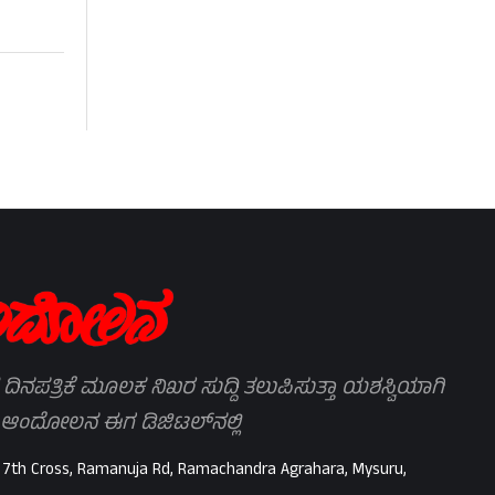
 ದಿನಪತ್ರಿಕೆ ಮೂಲಕ ನಿಖರ ಸುದ್ದಿ ತಲುಪಿಸುತ್ತಾ ಯಶಸ್ವಿಯಾಗಿ
 ಆಂದೋಲನ ಈಗ ಡಿಜಿಟಲ್‌ನಲ್ಲಿ
 7th Cross, Ramanuja Rd, Ramachandra Agrahara, Mysuru,