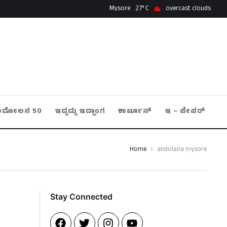
Mysore
27
overcast clouds
ಂದೋಲನ 50
ಇದ್ದದ್ದು ಇದ್ಹಾಂಗ
ಕಾರ್ಟೂನ್
ಇ – ಪೇಪರ್
Home
andolana mysore
Stay Connected​