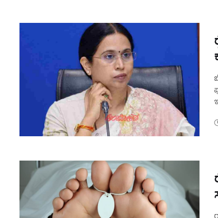
ಬ
ಪ
ಇ
ರ