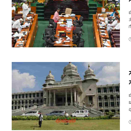
ಬ
ತ
ಗ
ವ
ಬ
ಬ
ಪ
ಮ