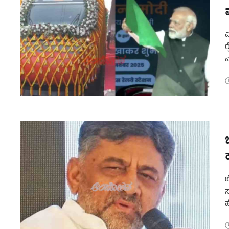
ಎ
ರ
ಎ
ಕ
ಬ
ಸ
ಹ