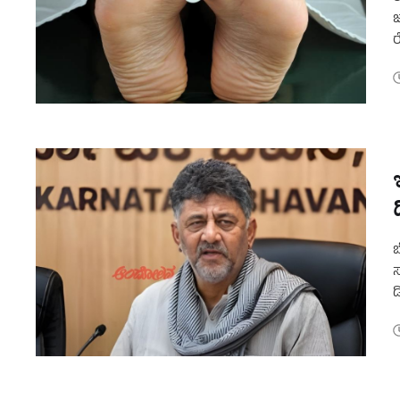
ಜ
ರ
ಬ
ಬ
ಸ
ಡ
ಮ