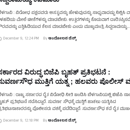
ೆಳಗಾವಿ : ವಿರೋಧ ಪಕ್ಷದವರು ಅಸತ್ಯವನ್ನು ಹೇಳುವುದನ್ನು ಸಾಧ್ಯವಾದಷ್ಟು ನಿಲ್ಲಿಸಿ 
ಳಹದಿಯ ಮೇಲೆ ಟೀಕೆಗಳನ್ನು ಮಾಡಬೇಕು. ಉತ್ತರಗಳನ್ನು ಕೊಡುವಾಗ ದಾರಿತಪ್ಪಿ
ೌರವವನ್ನು ಎತ್ತಿಹಿಡಿಯುವ ಕೆಲಸ ಮಾಡಬೇಕು ಎಂದು ಮುಖ್ಯಮಂತ್ರಿ ಸಿದ್ದರಾಮಯ್ಯ
ಿಧಾನಸಭೆಯಲ್ಲಿ ಇಂದು ಕಿವಿಮಾತು ಹೇಳಿದರು. ವಿರೋಧ ಪಕ್ಷದ …
December 9
,
12:24 PM
By 
ಆಂದೋಲನ ಡೆಸ್ಕ್
ಸರ್ಕಾರದ ವಿರುದ್ಧ ಬಿಜೆಪಿ ಬೃಹತ್‌ ಪ್ರತಿಭಟನೆ :
ಸುವರ್ಣಸೌಧ ಮುತ್ತಿಗೆ ಯತ್ನ ; ಹಲವರು ಪೊಲೀಸ್‌ ವಶ
ೆಳಗಾವಿ : ರಾಜ್ಯ ಸರ್ಕಾರದ ರೈತ ವಿರೋಧಿ ನೀತಿ ಖಂಡಿಸಿ ಬೆಳಗಾವಿಯಲ್ಲಿ ಬಿಜೆಪಿ 
ೃಹತ್ ಪ್ರತಿಭಟನೆ ನಡೆಸಿದ್ದಾರೆ. ಸುವರ್ಣ ಸೌಧಕ್ಕೆ ಮುತ್ತಿಗೆ ಹಾಕಲು ಯತ್ನಿಸಿದ
್ರತಿಭಟನಾಕಾರರನ್ನು ಪೊಲೀಸರು ವಶಕ್ಕೆ ಪಡೆದಿದ್ದಾರೆ. ಸುವರ್ಣಸೌಧ ಕಡೆ ರೈತ ಮು
ತ್ತು ಬಿಜೆಪಿ ನಾಯಕರು, …
December 9
,
12:18 PM
By 
ಆಂದೋಲನ ಡೆಸ್ಕ್