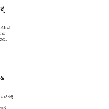
ಕ್ಕ
ಯಕರ್ತನ
ೆಯಾದ
ವಾರಿ
 &
ಬ್‌ನಲ್ಲಿ
ಾರೆ.