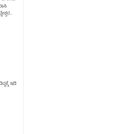
ವಾಸಿ
ೇಶ್ವರ
ದಕ್ಕೆ ಇಡಿ