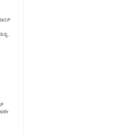
ಭಾರತ್
ತ್ತು
ಡ್
ರ ಹಳೇ