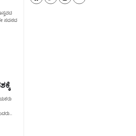
ವಾಸ್ತವದ
ಸದೇ ಸದನದ
ಕ್ಕೆ
ನಾಯಕರು
ಖಂಡರು