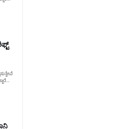
್ಟ್‌
ುತ್ತೇವೆ
ಾರೆ.
ಾನಿ