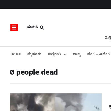
ಹುಡುಕಿ
ಶುಕ
HOME
ಮೈಸೂರು
ಜಿಲ್ಲೆಗಳು
ರಾಜ್ಯ
ದೇಶ – ವಿದೇಶ
6 people dead