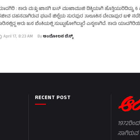
ಾದಗಿರಿ : ಕಾರು ಮತ್ತು ಖಾಸಗಿ ಬಸ್ ಮುಖಾಮುಖಿ ಡಿಕ್ಕಿಯಾಗಿ ಹೊತ್ತಿಯುರಿದಿದ್ದು, 6
ಜೀವ ದಹನವಾಗಿರುವ ಘಟನೆ ಜಿಲ್ಲೆಯ ಸುರಪುರ ತಾಲೂಕಿನ ದೇವಾಪುರ ಬಳಿ ನಡೆದಿ
ಾರಿನಲ್ಲಿದ್ದ ಆರು ಜನ ಬೆಂಕಿಯಲ್ಲಿ ಸುಟ್ಟುಹೋಗಿದ್ದಾರೆ ಎನ್ನಲಾಗಿದೆ. ಕಾರು ಯಾದಗಿರಿ
ರಾಯಚೂರು ಕಡೆ …
April 17
,
8:23 AM
By 
ಆಂದೋಲನ ಡೆಸ್ಕ್
RECENT POST
1972ರಿಂದ
ಸಾಗಿರುವ