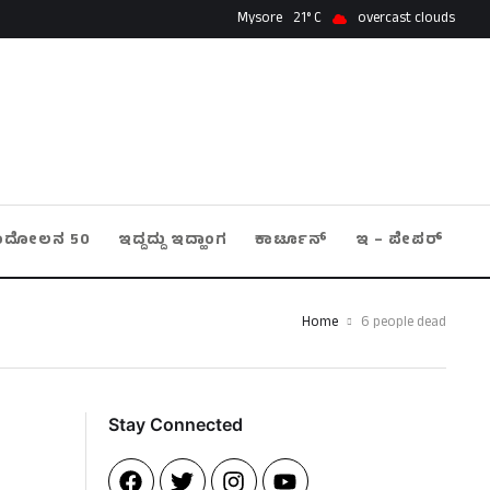
Mysore
21
overcast clouds
ಂದೋಲನ 50
ಇದ್ದದ್ದು ಇದ್ಹಾಂಗ
ಕಾರ್ಟೂನ್
ಇ – ಪೇಪರ್
Home
6 people dead
Stay Connected​