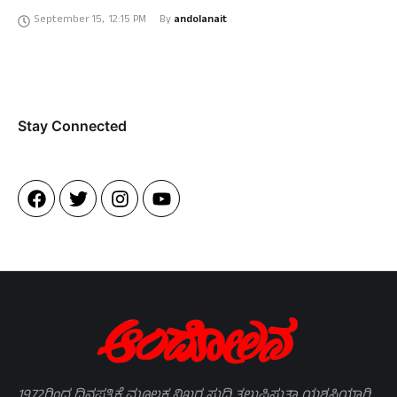
ಒಡೆಯರ್ ವಿಮಾನ ನಿಲ್ದಾಣ ಎಂದು ಹೆಸರು ಬರೆಯಬೇಕೆಂದು ಸಂಸದ ಪ್ರತಾಪಸಿಂಹ
September 15
,
12:15 PM
By 
andolanait
ಸಭೆಯಲ್ಲಿ …
Stay Connected​
1972ರಿಂದ ದಿನಪತ್ರಿಕೆ ಮೂಲಕ ನಿಖರ ಸುದ್ದಿ ತಲುಪಿಸುತ್ತಾ ಯಶಸ್ವಿಯಾಗಿ