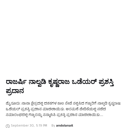
ರಾಜರ್ಷಿ ನಾಲ್ವಡಿ ಕೃಷ್ಣರಾಜ ಒಡೆಯರ್ ಪ್ರಶಸ್ತಿ
ಪ್ರದಾನ
ಮೈಸೂರು: ನಾನಾ ಕ್ಷೇತ್ರದಲ್ಲಿ ದಶಕಗಳ ಕಾಲ ಸೇವೆ ಸಲ್ಲಿಸಿದ ಗಣ್ಯರಿಗೆ ನಾಲ್ವಡಿ ಕೃಷ್ಣರಾಜ
ಒಡೆಯರ್ ಪ್ರಶಸ್ತಿ ಪ್ರದಾನ ಮಾಡಲಾಯಿತು. ಅರಮನೆ ವೇದಿಕೆಯಲ್ಲಿ ನಡೆದ
ಸಮಾರಂಭದಲ್ಲಿ ಗಣ್ಯರನ್ನು ಸನ್ಮಾನಿಸಿ ಪ್ರಶಸ್ತಿ ಪ್ರದಾನ ಮಾಡಲಾಯಿತು.
ಸಮಾರಂಭದಲ್ಲಿ ಮಾತನಾಡಿದ ಸಚಿವ ಸೋಮಶೇಖರ್ ಅವರು, ಕಳೆದ ವರ್ಷದಂತೆ …
September 30
,
5:19 PM
By 
andolanait