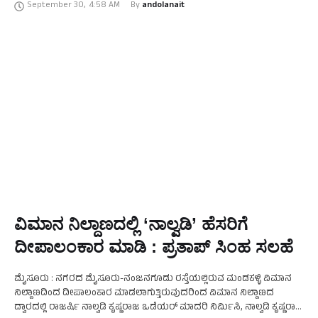
September 30
,
4:58 AM
By 
andolanait
ವಿಮಾನ ನಿಲ್ದಾಣದಲ್ಲಿ ‘ನಾಲ್ವಡಿ’ ಹೆಸರಿಗೆ
ದೀಪಾಲಂಕಾರ ಮಾಡಿ : ಪ್ರತಾಪ್‌ ಸಿಂಹ ಸಲಹೆ
ಮೈಸೂರು : ನಗರದ ಮೈಸೂರು-ನಂಜನಗೂಡು ರಸ್ತೆಯಲ್ಲಿರುವ ಮಂಡಕಳ್ಳಿ ವಿಮಾನ
ನಿಲ್ದಾಣದಿಂದ ದೀಪಾಲಂಕಾರ ಮಾಡಲಾಗುತ್ತಿರುವುದರಿಂದ ವಿಮಾನ ನಿಲ್ದಾಣದ
ದ್ವಾರದಲ್ಲಿ ರಾಜರ್ಷಿ ನಾಲ್ವಡಿ ಕೃಷ್ಣರಾಜ ಒಡೆಯರ್ ಮಾದರಿ ನಿರ್ಮಿಸಿ, ನಾಲ್ವಡಿ ಕೃಷ್ಣರಾಜ