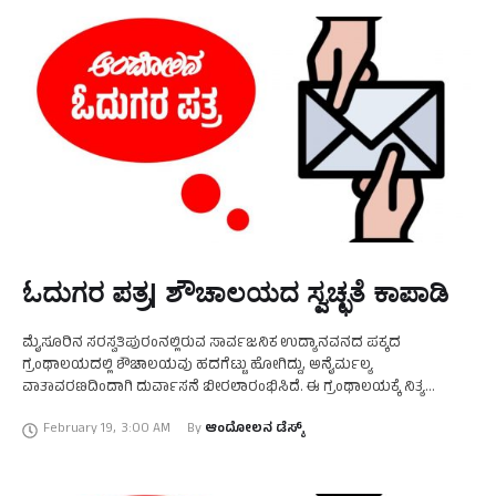
ಓದುಗರ ಪತ್ರ| ಶೌಚಾಲಯದ ಸ್ವಚ್ಛತೆ ಕಾಪಾಡಿ
ಮೈಸೂರಿನ ಸರಸ್ವತಿಪುರಂನಲ್ಲಿರುವ ಸಾರ್ವಜನಿಕ ಉದ್ಯಾನವನದ ಪಕ್ಕದ
ಗ್ರಂಥಾಲಯದಲ್ಲಿ ಶೌಚಾಲಯವು ಹದಗೆಟ್ಟು ಹೋಗಿದ್ದು, ಅನೈರ್ಮಲ್ಯ
ವಾತಾವರಣದಿಂದಾಗಿ ದುರ್ವಾಸನೆ ಬೀರಲಾರಂಭಿಸಿದೆ. ಈ ಗ್ರಂಥಾಲಯಕ್ಕೆ ನಿತ್ಯ
ನೂರಾರು ಓದುಗರು ಬಂದು ಹೋಗುತ್ತಾರೆ. ಅವರೆಲ್ಲರೂ ಇದೇ ಶೌಚಾಲಯವನ್ನು
February 19
,
3:00 AM
By 
ಆಂದೋಲನ ಡೆಸ್ಕ್
ಬಳಸಬೇಕು. ಆದರೆ ಈ ಶೌಚಾ ಲಯ ಹದಗೆಟ್ಟು ಹೋಗಿದ್ದು, …