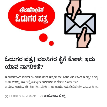
ಓದುಗರ ಪತ್ರ | ವಲಸಿಗರ ಕೈಗೆ ಕೋಳ; ಇದು
ಯಾವ ನಾಗರಿಕತೆ?
ಅಮೆರಿಕದಿಂದ ಗಡಿಪಾರು ಮಾಡಲಾದ ಅಕ್ರಮ ವಲಸಿಗರ ೨ನೇ ತಂಡ ಅಮೃತಸರಕ್ಕೆ
ಬಂದಿಳಿದಿದ್ದು, ಇವರ ಕೈ ಮತ್ತು ಕಾಲುಗಳಿಗೂ ಅಮೆರಿಕ ಕೋಳ ಹಾಕಿ
ಅಮಾನವೀಯವಾಗಿ ವರ್ತಿಸಿರುವುದು ಖಂಡನೀಯ. ಅಮೆರಿಕ ದೇಶದ ಕಾನೂನು ಏನೇ
ಇರಲಿ. ಜೀವನಕ್ಕಾಗಿ ಅಮೆರಿಕದಲ್ಲಿ ನೆಲಸಿದ ಭಾರ ತೀಯ ವಲಸಿಗರನ್ನು …
February 19
,
2:55 AM
By 
ಆಂದೋಲನ ಡೆಸ್ಕ್