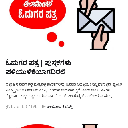
ಓದುಗರ ಪತ್ರ | ಪುಸ್ತಕಗಳು
ಪಳೆಯುಳಿಕೆಯಾಗದಿರಲಿ
ಇತ್ತೀಚಿನ ದಿನಗಳಲ್ಲಿ ಮಕ್ಕಳಲ್ಲಿ ಪುಸ್ತಕಗಳನ್ನು ಓದುವ ಆಸಕ್ತಿಯೇ ಇಲ್ಲವಾಗುತ್ತಿದೆ. ಪ್ರಿಂಟ್
ಸಂಸ್ಕೃತಿಯು ಡಿಜಿಟಲ್ ಸಂಸ್ಕೃತಿಯಾಗಿ ಬದಲಾಗುತ್ತಿದೆ ಎಂದು ಚಿಂತಕ ಹಾಗೂ
ಮೈಸೂರು ವಿಶ್ವವಿದ್ಯಾನಿಲಯದ ಡಾ. ಬಿ. ಆರ್. ಅಂಬೇಡ್ಕರ್ ಸಂಶೋಧನಾ ಮತ್ತು
ವಿಸ್ತರಣೆ ಕೇಂದ್ರದ ಸಂದರ್ಶಕ ಪ್ರಾಧ್ಯಾಪಕ ಪ್ರೊ. ರಹಮತ್ ತರೀಕೆರೆ …
March 5
,
5:46 AM
By 
ಆಂದೋಲನ ಡೆಸ್ಕ್