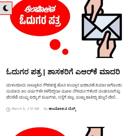
ಓದುಗರ ಪತ್ರ | ಶಾಸಕರಿಗೆ ಎಆರ್‌ಕೆ ಮಾದರಿ
ಯಳಂದೂರು ತಾಲ್ಲೂಕಿನ ಗೌಡಹಳ್ಳಿ ಹೊಸ ಉಪ್ಪಾರ ಬಡಾವಣೆ ನಿರ್ಮಾಣಗೊಂಡು
ಸುಮಾರು ೨೦ ವರ್ಷಗಳೇ ಕಳೆದಿದ್ದರೂ ಮೂಲ ಸೌಕರ್ಯಗಳಿಂದ ವಂಚಿತವಾಗಿತ್ತು.
ಬೆರಳೆಣಿ ಯಷ್ಟು ವಿದ್ಯುತ್ ಕಂಬಗಳು, ರಸ್ತೆಗೆ ಕಲ್ಲು, ಮಣ್ಣು ಹಾಕಿದ್ದು ಬಿಟ್ಟರೆ ಬೇರೆ
ಯಾವುದೇ ಮೂಲ ಸೌಕರ್ಯಗಳಿಲ್ಲದೆ ಜನರು ಪರ ದಾಡುವಂತಾಗಿತ್ತು. …
March 6
,
2:51 AM
By 
ಆಂದೋಲನ ಡೆಸ್ಕ್