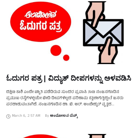
ಓದುಗರ ಪತ್ರ | ವಿದ್ಯುತ್ ದೀಪಗಳನ್ನು ಅಳವಡಿಸಿ
ದಕ್ಷಿಣ ಕಾಶಿ ಎಂದೇ ಖ್ಯಾತಿ ಪಡೆದಿರುವ ಸುಂದರ ಪ್ರವಾಸಿ ತಾಣ ನಂಜನಗೂಡಿನ
ಪ್ರಮುಖ ರಸ್ತೆಗಳಲ್ಲಿಯೇ ಬೀದಿ ದೀಪಗಳಿಲ್ಲದ ಪರಿಣಾಮ ಕತ್ತಲಾಗುತ್ತಿದ್ದಂತೆ ಜನರು
ಪರದಾಡುವಂತಾಗಿದೆ. ನಂಜನಗೂಡಿನ ಡಾ. ಬಿ. ಆರ್. ಅಂಬೇಡ್ಕರ್ ವೃತ್ತದ
ಮುಂಭಾಗದಿಂದ ಚಾಮರಾಜನಗರಕ್ಕೆ ತೆರಳುವ ಹೆದ್ದಾರಿಯಲ್ಲಿ ಸುಮಾರು ಒಂದು
March 6
,
2:57 AM
By 
ಆಂದೋಲನ ಡೆಸ್ಕ್
ಕಿಲೋಮೀಟರ್‌ವರೆಗೂ …