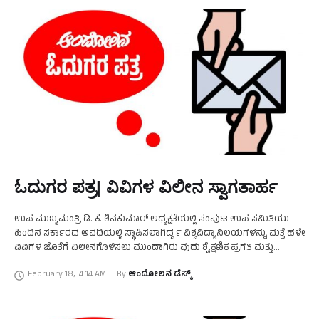
ಓದುಗರ ಪತ್ರ| ವಿವಿಗಳ ವಿಲೀನ ಸ್ವಾಗತಾರ್ಹ
ಉಪ ಮುಖ್ಯಮಂತ್ರಿ ಡಿ. ಕೆ. ಶಿವಕುಮಾರ್ ಅಧ್ಯಕ್ಷತೆಯಲ್ಲಿ ಸಂಪುಟ ಉಪ ಸಮಿತಿಯು
ಹಿಂದಿನ ಸರ್ಕಾರದ ಅವಧಿಯಲ್ಲಿ ಸ್ಥಾಪಿಸಲಾಗಿದ್ದ ೯ ವಿಶ್ವವಿದ್ಯಾನಿಲಯಗಳನ್ನು ಮತ್ತೆ ಹಳೇ
ವಿವಿಗಳ ಜೊತೆಗೆ ವಿಲೀನಗೊಳಿಸಲು ಮುಂದಾಗಿರು ವುದು ಶೈಕ್ಷಣಿಕ ಪ್ರಗತಿ ಮತ್ತು
ಸಂಶೋಧನೆಗಳಿಗೆ ಪೂರಕವಾಗಿದೆ. ಕಳೆದ ಬಾರಿ ಅಧಿಕಾರದಲ್ಲಿದ್ದ …
February 18
,
4:14 AM
By 
ಆಂದೋಲನ ಡೆಸ್ಕ್