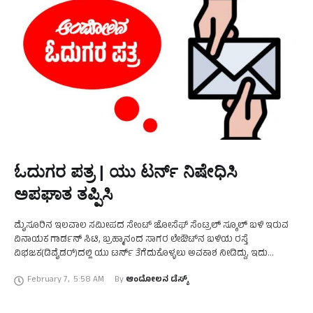
ಓದುಗರ ಪತ್ರ | ಯು ಟರ್ನ್ ನಿಷೇಧಿಸಿ
ಅಪಘಾತ ತಪ್ಪಿಸಿ
ಮೈಸೂರಿನ ಇಲವಾಲ ಸಮೀಪದ ಸೇಂಟ್ ಜೋಸೆಫ್ ಸೆಂಟ್ರಲ್ ಸ್ಕೂಲ್ ಬಳಿ ಇರುವ
ವಿನಾಯಕ ಗಾರ್ಡನ್ ಸಿಟಿ, ಬ್ರಹ್ಮಾನಂದ ಸಾಗರ ಲೇಔಟ್‌ನ ಬಳಿಯ ರಸ್ತೆ
ವಿಭಜಕ(ಡಿವೈಡರ್)ದಲ್ಲಿ ಯು ಟರ್ನ್ ತೆಗೆದುಕೊಳ್ಳಲು ಅವಕಾಶ ನೀಡಿದ್ದು, ಇದು
ಅಪಘಾತಕ್ಕೆ ಆಹ್ವಾನ ನೀಡಿದಂತಿದೆ. ಇಲವಾಲದಿಂದ ಮೈಸೂರಿನ ಕಡೆಗೆ …
February 7
,
5:58 AM
By 
ಆಂದೋಲನ ಡೆಸ್ಕ್