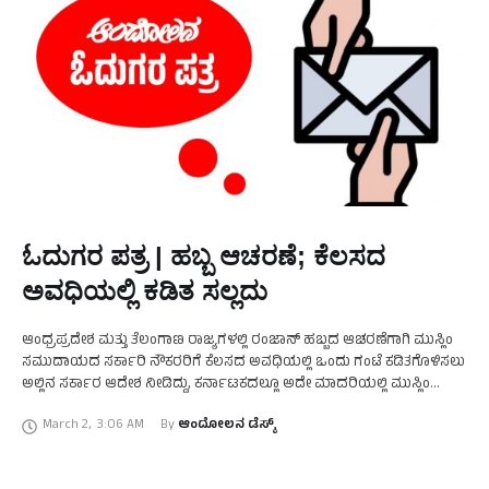
ಓದುಗರ ಪತ್ರ | ಹಬ್ಬ ಆಚರಣೆ; ಕೆಲಸದ
ಅವಧಿಯಲ್ಲಿ ಕಡಿತ ಸಲ್ಲದು
ಆಂಧ್ರಪ್ರದೇಶ ಮತ್ತು ತೆಲಂಗಾಣ ರಾಜ್ಯಗಳಲ್ಲಿ ರಂಜಾನ್ ಹಬ್ಬದ ಆಚರಣೆಗಾಗಿ ಮುಸ್ಲಿಂ
ಸಮುದಾಯದ ಸರ್ಕಾರಿ ನೌಕರರಿಗೆ ಕೆಲಸದ ಅವಧಿಯಲ್ಲಿ ಒಂದು ಗಂಟೆ ಕಡಿತಗೊಳಿಸಲು
ಅಲ್ಲಿನ ಸರ್ಕಾರ ಆದೇಶ ನೀಡಿದ್ದು, ಕರ್ನಾಟಕದಲ್ಲೂ ಅದೇ ಮಾದರಿಯಲ್ಲಿ ಮುಸ್ಲಿಂ
ಸಮುದಾಯದ ನೌಕರರಿಗೆ ಕೆಲಸದ ಅವಧಿಯಲ್ಲಿ ಸಡಿಲ ನೀಡಬೇಕು …
March 2
,
3:06 AM
By 
ಆಂದೋಲನ ಡೆಸ್ಕ್