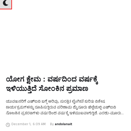
ಯೋಗ ಕ್ಷೇಮ : ವರ್ಷದಿಂದ ವರ್ಷಕ್ಕೆ
ಇಳಿಯುತ್ತಿದೆ ಸೋಂಕಿನ ಪ್ರಮಾಣ
ಯುವಜನರಿಗೆ ಎಚ್‌ಐವಿ ಬಗ್ಗೆ ಅರಿವು, ಸುರಕ್ಷಿತ ಲೈಂಗಿಕತೆ ಕುರಿತು ವಿಶೇಷ
ಕಾರ್ಯಕ್ರಮಗಳನ್ನು ರೂಪಿಸುತ್ತಿರುವ ಪರಿಣಾಮ ಮೈಸೂರು ಜಿಲ್ಲೆಯಲ್ಲಿ ಎಚ್‌ಐವಿ
ಸೋಂಕಿನ ಪ್ರಕರಣಗಳು ವರ್ಷದಿಂದ ವರ್ಷಕ್ಕೆ ಇಳಿಮುಖವಾಗುತ್ತಿವೆ. ಎರಡು-ಮೂರು
ವರ್ಷಗಳಲ್ಲಿ ಪ್ರಕರಣಗಳ ಸಂಖ್ಯೆ ಇನ್ನೂ ಕಡಿಮೆಯಾಗಲಿದೆ. ಹತ್ತು ವರ್ಷಗಳ ಸರಾಸರಿ
December 1
,
6:09 AM
By 
andolanait
ಪ್ರಮಾಣ ನೋಡಿದರೆ …