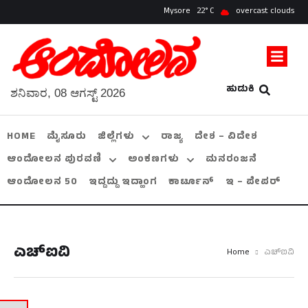
Mysore
22
overcast clouds
ಹುಡುಕಿ
ಶನಿವಾರ, 08 ಆಗಸ್ಟ್ 2026
HOME
ಮೈಸೂರು
ಜಿಲ್ಲೆಗಳು
ರಾಜ್ಯ
ದೇಶ – ವಿದೇಶ
ಆಂದೋಲನ ಪುರವಣಿ
ಅಂಕಣಗಳು
ಮನರಂಜನೆ
ಆಂದೋಲನ 50
ಇದ್ದದ್ದು ಇದ್ಹಾಂಗ
ಕಾರ್ಟೂನ್
ಇ – ಪೇಪರ್
ಎಚ್‌ಐವಿ
Home
ಎಚ್‌ಐವಿ