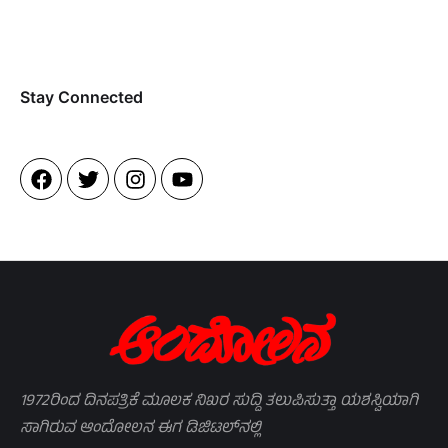
Stay Connected​
1972ರಿಂದ ದಿನಪತ್ರಿಕೆ ಮೂಲಕ ನಿಖರ ಸುದ್ದಿ ತಲುಪಿಸುತ್ತಾ ಯಶಸ್ವಿಯಾಗಿ
ಸಾಗಿರುವ ಆಂದೋಲನ ಈಗ ಡಿಜಿಟಲ್‌ನಲ್ಲಿ