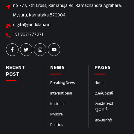
no 777, 7th Cross, Ramanuja Rd, Ramachandra Agrahara,
Mysuru, Karnataka 570004
digital@andolana.in
+91 9071777071
RECENT
NEWS
PAGES
POST
Breaking News
Home
International
ಮನರಂಜನೆ
National
ಆಂದೋಲನ
ಪುರವಣಿ
Mysore
ಅಂಕಣಗಳು
Politics